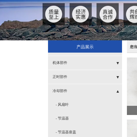
产品展示
您
机体部件
- SPT
正时部件
- 缸套
- 齿轮
冷却部件
- 呼吸器
- 齿轮室及盖
- 风扇叶
- 活塞
- 涨紧轮
- 节温器
- 活塞环
- 节温器座盖