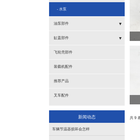
- 机体
- 水泵
- 滤杯
油泵部件
- 曲轴皮带轮
- 高压油泵
缸盖部件
- 全车垫
- 管子
- 发电机起动机
飞轮壳部件
- 散热器
- 提前器
- 发电机支架调节架
装载机配件
- 油底壳
- 缸盖
推荐产品
- 进气管
叉车配件
- 排气管
新闻动态
共 9 
- 摇臂总成
车辆节温器损坏会怎样
- 油封