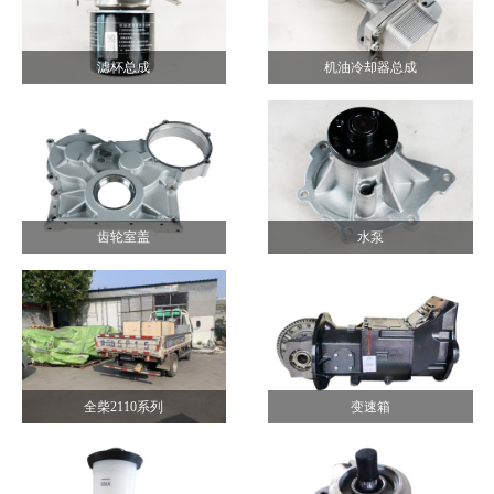
滤杯总成
机油冷却器总成
齿轮室盖
水泵
全柴2110系列
变速箱