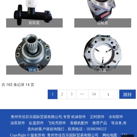
刹车泵
齿轮泵
供油泵
压盘
共 162 条记录 14 页
跳转
1
2
3
>>
14
青州市佳百乐国际贸易有限公司,专营
机体部件
正时部件
冷却部件
油泵部件
缸盖部件
飞轮壳部件
装载机配件
推荐产品
等业务,有
意向的客户请咨询我们，联系电话：
18366399222
CopyRight © 版权所有:
青州市佳百乐国际贸易有限公司
网站地图
XM