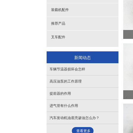
- 机体
- 水泵
- 提前器
- 发电机支架调节架
装载机配件
- 滤杯
- 缸盖
推荐产品
- 曲轴皮带轮
- 进气管
叉车配件
- 全车垫
- 排气管
新闻动态
- 散热器
- 摇臂总成
车辆节温器损坏会怎样
- 油底壳
- 油封
高压油泵的工作原理
- 增压器
提前器的作用
进气管有什么作用
汽车发动机油底壳渗油怎么办？
查看更多