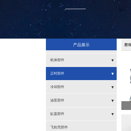
产品展示
您
机体部件
- SPT
正时部件
- 缸套
- 齿轮
冷却部件
- 呼吸器
- 齿轮室及盖
- 风扇叶
油泵部件
- 活塞
- 涨紧轮
- 节温器
- 高压油泵
缸盖部件
- 活塞环
- 节温器座盖
- 管子
- 发电机起动机
飞轮壳部件