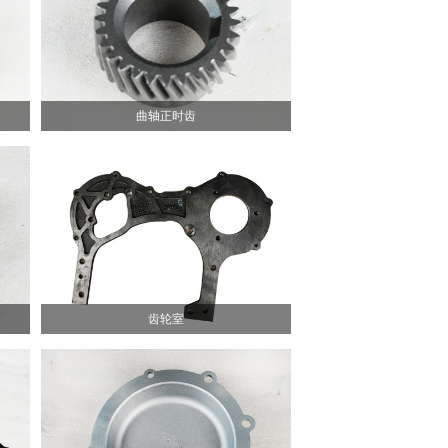
曲轴正时齿
齿轮室