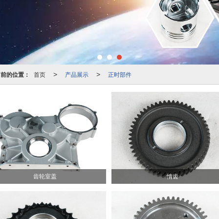
当前的位置：
首页
产品展示
正时部件
>
>
齿轮室盖
惰齿