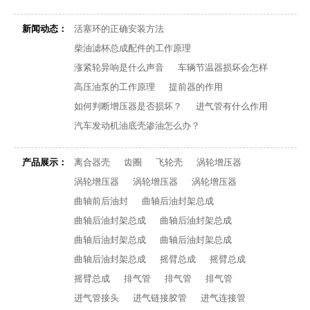
新闻动态：
活塞环的正确安装方法
柴油滤杯总成配件的工作原理
涨紧轮异响是什么声音
车辆节温器损坏会怎样
高压油泵的工作原理
提前器的作用
如何判断增压器是否损坏？
进气管有什么作用
汽车发动机油底壳渗油怎么办？
产品展示：
离合器壳
齿圈
飞轮壳
涡轮增压器
涡轮增压器
涡轮增压器
涡轮增压器
曲轴前后油封
曲轴后油封架总成
曲轴后油封架总成
曲轴后油封架总成
曲轴后油封架总成
曲轴后油封架总成
曲轴后油封架总成
摇臂总成
摇臂总成
摇臂总成
排气管
排气管
排气管
进气管接头
进气链接胶管
进气连接管